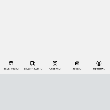
Ваши грузы
Ваши машины
Сервисы
Заказы
Профиль
АВТОМАТИЗАЦИЯ ПЕРЕВОЗОК
Площадки
Заказы
Торги
Тендеры
АТИ-Доки