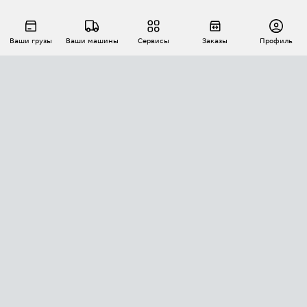
Ваши грузы
Ваши машины
Сервисы
Заказы
Профиль
АВТОМАТИЗАЦИЯ ПЕРЕВОЗОК
Площадки
Заказы
Торги
Тендеры
АТИ-Доки
GPS-мониторинг
АТИ Мессенджер
Цепочки грузов
API ATI.SU
ПОЛЕЗНОЕ
Расчет расстояний
БЕЗОПАСНОСТЬ
Академия ATI.SU
ATI.SU о безопасности
Звезды ATI.SU на вашем сайте
КОНТАКТЫ И ТАРИФЫ
Памятка по проверке контрагентов
Индекс ATI.SU FTL РФ
О системе ATI.SU
Светофор+
Средние ставки
ИНФОРМАЦИЯ