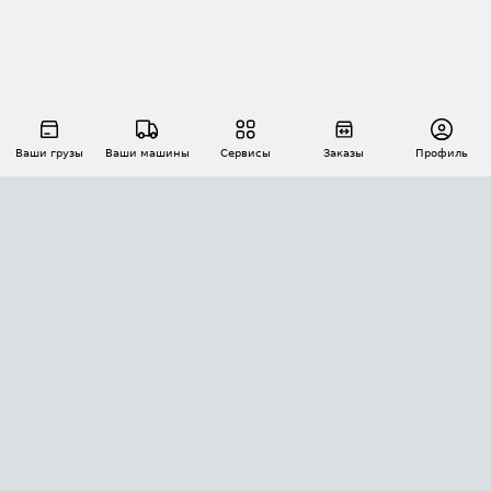
Ваши грузы
Ваши машины
Сервисы
Заказы
Профиль
АВТОМАТИЗАЦИЯ ПЕРЕВОЗОК
Площадки
Заказы
Торги
Тендеры
АТИ-Доки
GPS-мониторинг
АТИ Мессенджер
Цепочки грузов
API ATI.SU
ПОЛЕЗНОЕ
Расчет расстояний
БЕЗОПАСНОСТЬ
Академия ATI.SU