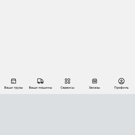
Ваши грузы
Ваши машины
Сервисы
Заказы
Профиль
АВТОМАТИЗАЦИЯ ПЕРЕВОЗОК
Площадки
Заказы
Торги
Тендеры
АТИ-Доки