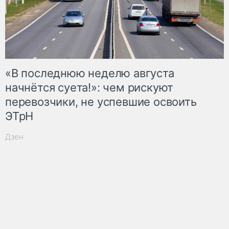
«В последнюю неделю августа
начнётся суета!»: чем рискуют
перевозчики, не успевшие освоить
ЭТрН
Дзен