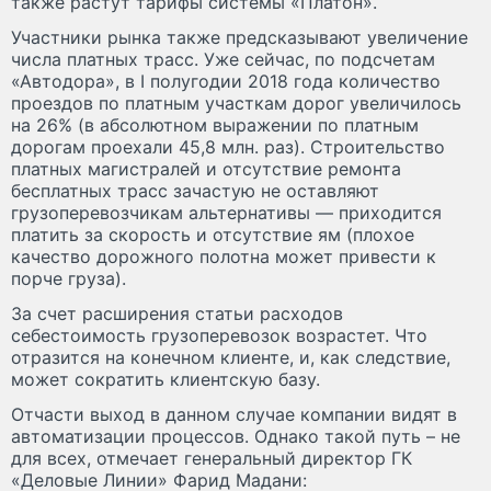
также растут тарифы системы «Платон».
Участники рынка также предсказывают увеличение
числа платных трасс. Уже сейчас, по подсчетам
«Автодора», в I полугодии 2018 года количество
проездов по платным участкам дорог увеличилось
на 26% (в абсолютном выражении по платным
дорогам проехали 45,8 млн. раз). Строительство
платных магистралей и отсутствие ремонта
бесплатных трасс зачастую не оставляют
грузоперевозчикам альтернативы — приходится
платить за скорость и отсутствие ям (плохое
качество дорожного полотна может привести к
порче груза).
За счет расширения статьи расходов
себестоимость грузоперевозок возрастет. Что
отразится на конечном клиенте, и, как следствие,
может сократить клиентскую базу.
Отчасти выход в данном случае компании видят в
автоматизации процессов. Однако такой путь – не
для всех, отмечает генеральный директор ГК
«Деловые Линии» Фарид Мадани: