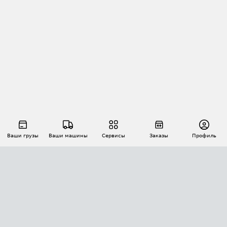
Ваши грузы
Ваши машины
Сервисы
Заказы
Профиль
АВТОМАТИЗАЦИЯ ПЕРЕВОЗОК
Площадки
Заказы
Торги
Тендеры
АТИ-Доки
GPS-мониторинг
АТИ Мессенджер
Цепочки грузов