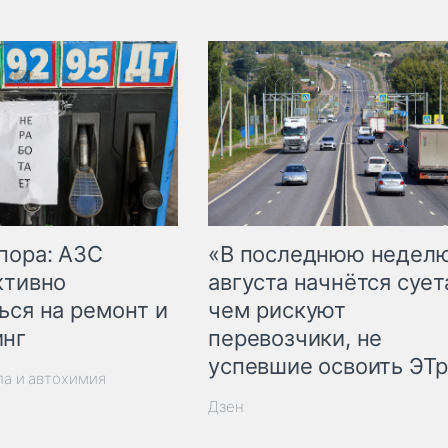
пора: АЗС
«В последнюю недел
ктивно
августа начнётся суета
ься на ремонт и
чем рискуют
инг
перевозчики, не
успевшие освоить ЭТ
ла и автохимия
Дзен