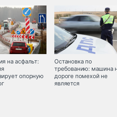
Остановка по
я на асфальт:
требованию: машина 
ия
дороге помехой не
зирует опорную
является
ог