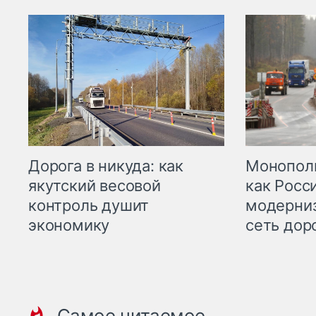
Дорога в никуда: как
Монополи
якутский весовой
как Росс
контроль душит
модерни
экономику
сеть дор
Самое читаемое