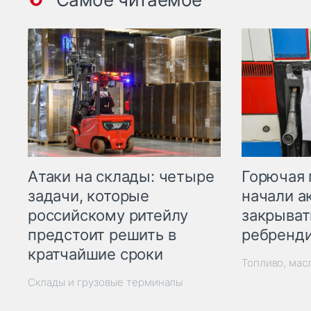
Горючая 
Атаки на склады: четыре
начали а
задачи, которые
закрыват
российскому ритейлу
ребренд
предстоит решить в
кратчайшие сроки
Топливо, мас
Склады и грузовые терминалы