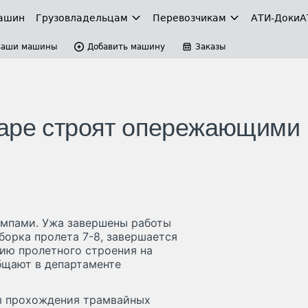
ашин
Грузовладельцам
Перевозчикам
АТИ-Доки
А
Ваши машины
Добавить машину
Заказы
маре строят опережающими
мпами. Ужа завершены работы
борка пролета 7-8, завершается
нию пролетного строения на
бщают в департаменте
ты прохождения трамвайных