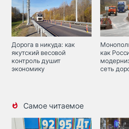
Дорога в никуда: как
Монополи
якутский весовой
как Росс
контроль душит
модерни
экономику
сеть дор
Самое читаемое