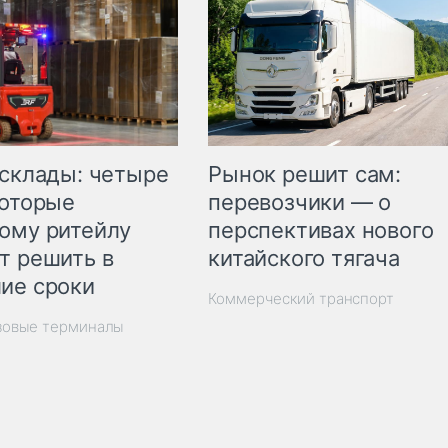
Рынок решит сам:
 склады: четыре
перевозчики — о
которые
перспективах нового
ому ритейлу
китайского тягача
т решить в
ие сроки
Коммерческий транспорт
зовые терминалы