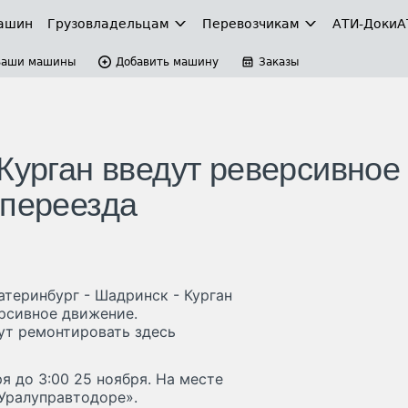
ашин
Грузовладельцам
Перевозчикам
АТИ-Доки
А
Ваши машины
Добавить машину
Заказы
Курган введут реверсивное
 переезда
теринбург - Шадринск - Курган
рсивное движение.
ут ремонтировать здесь
я до 3:00 25 ноября. На месте
«Уралуправтодоре».