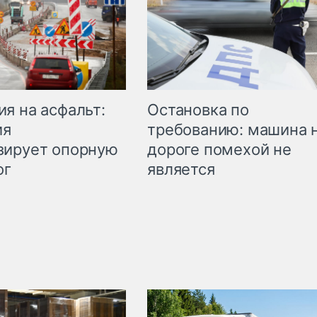
Остановка по
я на асфальт:
требованию: машина 
ия
дороге помехой не
зирует опорную
является
ог