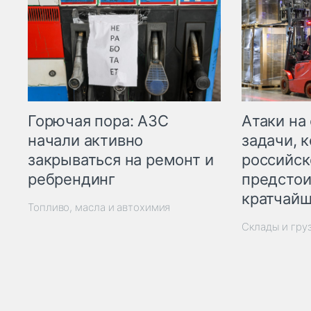
Горючая пора: АЗС
Атаки на
начали активно
задачи, 
закрываться на ремонт и
российск
ребрендинг
предстои
кратчайш
Топливо, масла и автохимия
Склады и гру