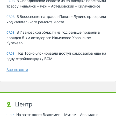
В Свердловской области из-за паводка перекрыли
07.08
трассу Невьянск – Реж – Артемовский – Килачевское
В Бессоновке на трассе Пенза – Лунино проверили
07.08
ход капитального ремонта моста
В Ивановской области на год раньше привели в
07.08
порядок 5 км автодороги Ильинское-Хованское –
Кулачево
Под Тосно блокировали доступ самосвалов ещё на
07.08
одну стройплощадку ВСМ
Все новости
Центр
На автодороге Владимир – Муром – Арзамас в
08:15