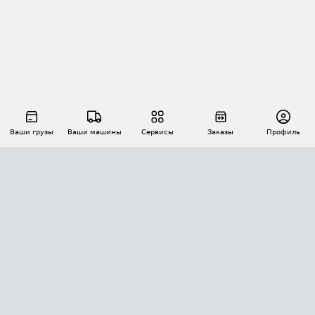
Ваши грузы
Ваши машины
Сервисы
Заказы
Профиль
АВТОМАТИЗАЦИЯ ПЕРЕВОЗОК
Площадки
Заказы
Торги
Тендеры
АТИ-Доки
GPS-мониторинг
АТИ Мессенджер
Цепочки грузов
API ATI.SU
ПОЛЕЗНОЕ