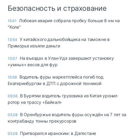
Безопасность и страхование
Лобовая авария собрала пробку больше 8 км на
15:41
"Коле"
У китайского дальнобойщика на таможне в
13:54
Приморье изъяли деньги
Ha въeздax в Улaн-Удэ зaвepшaют ycтaнoвкy
13:07
«yмныx» вecoв для фyp
Водитель фуры маркетплейса погиб под
10:56
Екатеринбургом в ДТП с дорожной техникой
В Бурятии водитель грузовика из Китая уронил
09:36
ротор на трассу «Байкал»
В Оренбуржье водитель фуры осуждён на 7 лет за
05.08
контрабанду тонны прекурсоров
Притворился иранским: в Дагестане
05.08