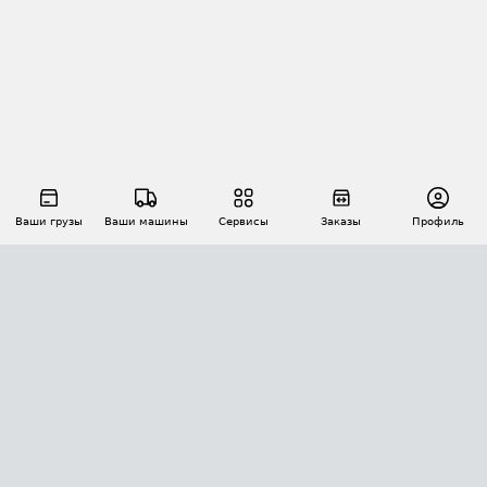
Ваши грузы
Ваши машины
Сервисы
Заказы
Профиль
АВТОМАТИЗАЦИЯ ПЕРЕВОЗОК
Площадки
Заказы
Торги
Тендеры
АТИ-Доки
GPS-мониторинг
АТИ Мессенджер
Цепочки грузов
API ATI.SU
ПОЛЕЗНОЕ