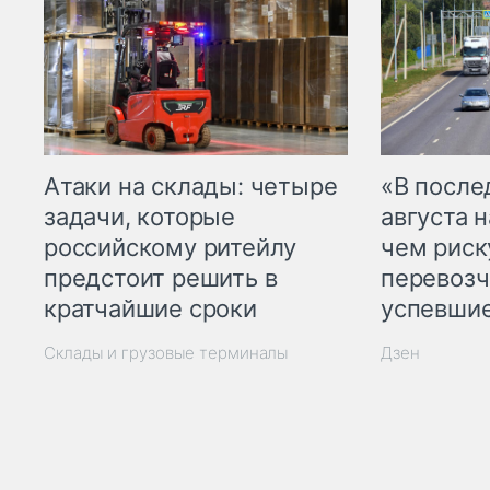
Атаки на склады: четыре
«В посл
задачи, которые
августа н
российскому ритейлу
чем рис
предстоит решить в
перевозч
кратчайшие сроки
успевшие
Склады и грузовые терминалы
Дзен