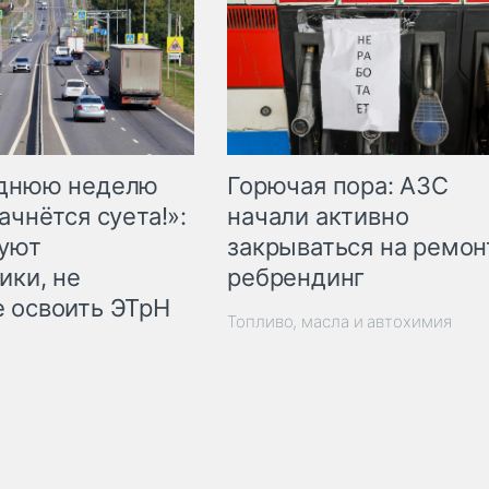
Горючая пора: АЗС
еднюю неделю
начали активно
ачнётся суета!»:
закрываться на ремон
куют
ребрендинг
ики, не
 освоить ЭТрН
Топливо, масла и автохимия