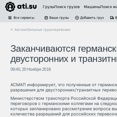
Грузы
Поиск грузов
Машины
Поиск м
Все сервисы
Ваши грузы
Добавить груз
← Автомобильные грузоперевозки
Заканчиваются германск
двусторонних и транзитн
09:40, 20 Ноября 2018
АСМАП информирует, что полученные от германск
разрешения для двусторонних/транзитных перево
Министерством транспорта Российской Федераци
переговоров с германскими коллегами на следующе
которых запланировано рассмотрение вопроса в
количества разрешений для российских перевозч