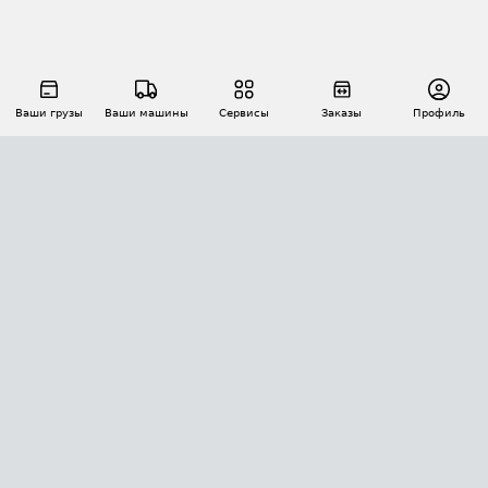
Ваши грузы
Ваши машины
Сервисы
Заказы
Профиль
АВТОМАТИЗАЦИЯ ПЕРЕВОЗОК
Площадки
Заказы
Торги
Тендеры
АТИ-Доки
GPS-мониторинг
АТИ Мессенджер
Цепочки грузов
API ATI.SU
ПОЛЕЗНОЕ
Расчет расстояний
БЕЗОПАСНОСТЬ
Академия ATI.SU
ATI.SU о безопасности
Звезды ATI.SU на вашем сайте
КОНТАКТЫ И ТАРИФЫ
Памятка по проверке контрагентов