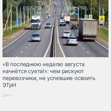
«В последнюю неделю августа
начнётся суета!»: чем рискуют
перевозчики, не успевшие освоить
ЭТрН
Дзен