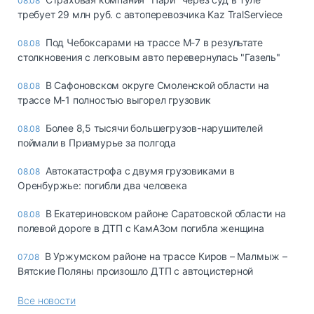
08.08
требует 29 млн руб. с автоперевозчика Kaz TralServiece
Под Чебоксарами на трассе М-7 в результате
08.08
столкновения с легковым авто перевернулась "Газель"
В Сафоновском округе Смоленской области на
08.08
трассе М-1 полностью выгорел грузовик
Более 8,5 тысячи большегрузов-нарушителей
08.08
поймали в Приамурье за полгода
Автокатастрофа с двумя грузовиками в
08.08
Оренбуржье: погибли два человека
В Екатериновском районе Саратовской области на
08.08
полевой дороге в ДТП с КамАЗом погибла женщина
В Уржумском районе на трассе Киров – Малмыж –
07.08
Вятские Поляны произошло ДТП с автоцистерной
Все новости