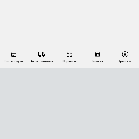
Ваши грузы
Ваши машины
Сервисы
Заказы
Профиль
АВТОМАТИЗАЦИЯ ПЕРЕВОЗОК
Площадки
Заказы
Торги
Тендеры
АТИ-Доки
GPS-мониторинг
АТИ Мессенджер
Цепочки грузов
API ATI.SU
ПОЛЕЗНОЕ