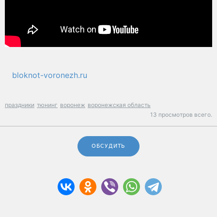
bloknot-voronezh.ru
праздники
тюнинг
воронеж
воронежская область
13 просмотров всего.
ОБСУДИТЬ