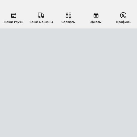
Ваши грузы
Ваши машины
Сервисы
Заказы
Профиль
АВТОМАТИЗАЦИЯ ПЕРЕВОЗОК
Площадки
Заказы
Торги
Тендеры
АТИ-Доки
GPS-мониторинг
АТИ Мессенджер
Цепочки грузов
API ATI.SU
ПОЛЕЗНОЕ
Расчет расстояний
БЕЗОПАСНОСТЬ
Академия ATI.SU
ATI.SU о безопасности
Звезды ATI.SU на вашем сайте
КОНТАКТЫ И ТАРИФЫ
Памятка по проверке контрагентов
Индекс ATI.SU FTL РФ
О системе ATI.SU
Светофор+