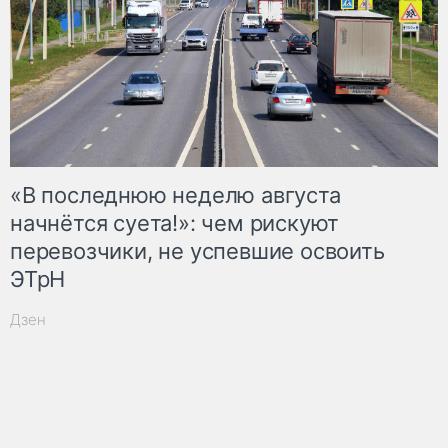
«В последнюю неделю августа
начнётся суета!»: чем рискуют
перевозчики, не успевшие освоить
ЭТрН
Дзен