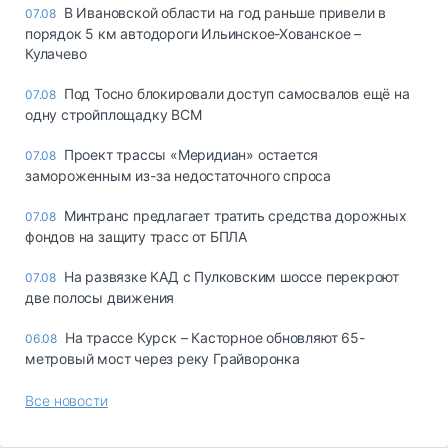
В Ивановской области на год раньше привели в
07.08
порядок 5 км автодороги Ильинское-Хованское –
Кулачево
Под Тосно блокировали доступ самосвалов ещё на
07.08
одну стройплощадку ВСМ
Проект трассы «Меридиан» остается
07.08
замороженным из-за недостаточного спроса
Минтранс предлагает тратить средства дорожных
07.08
фондов на защиту трасс от БПЛА
На развязке КАД с Пулковским шоссе перекроют
07.08
две полосы движения
На трассе Курск – Касторное обновляют 65-
06.08
метровый мост через реку Грайворонка
Все новости