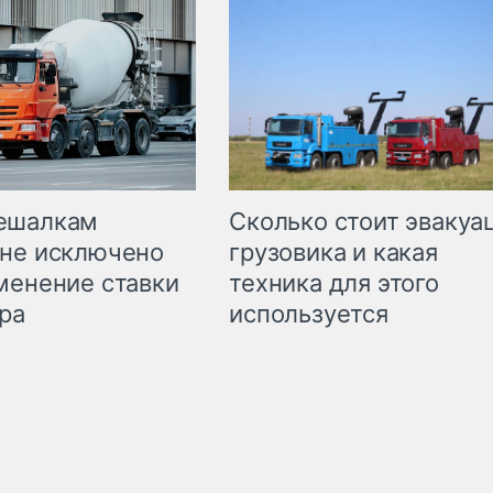
Сколько стоит эвакуа
ешалкам
грузовика и какая
не исключено
техника для этого
менение ставки
используется
ра