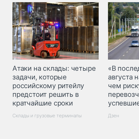
Атаки на склады: четыре
«В посл
задачи, которые
августа н
российскому ритейлу
чем рис
предстоит решить в
перевозч
кратчайшие сроки
успевшие
Склады и грузовые терминалы
Дзен