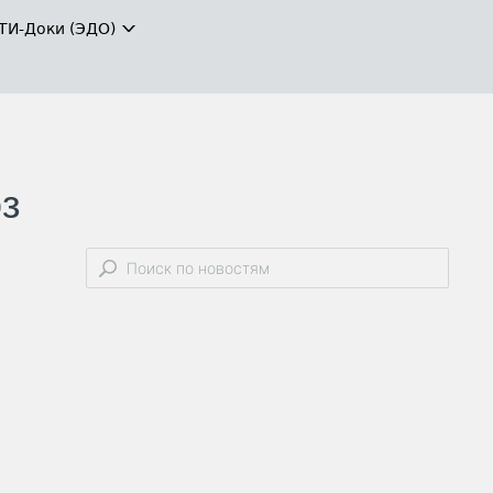
ТИ-Доки (ЭДО)
з