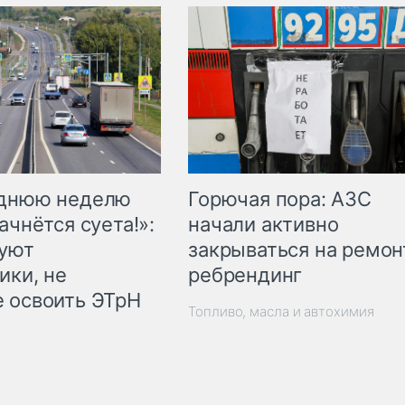
Горючая пора: АЗС
еднюю неделю
начали активно
ачнётся суета!»:
закрываться на ремон
куют
ребрендинг
ики, не
 освоить ЭТрН
Топливо, масла и автохимия