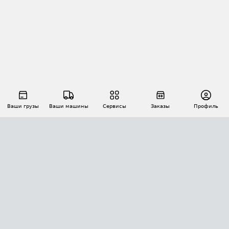
Ваши грузы
Ваши машины
Сервисы
Заказы
Профиль
АВТОМАТИЗАЦИЯ ПЕРЕВОЗОК
Площадки
Заказы
Торги
Тендеры
АТИ-Доки
GPS-мониторинг
АТИ Мессенджер
Цепочки грузов
API ATI.SU
ПОЛЕЗНОЕ