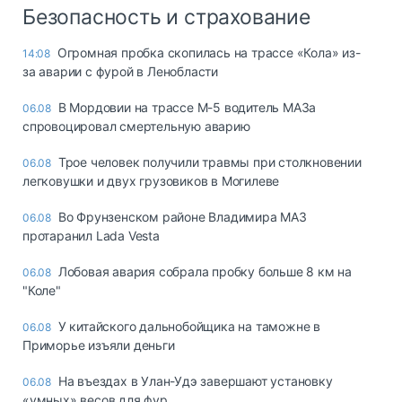
Безопасность и страхование
Огромная пробка скопилась на трассе «Кола» из-
14:08
за аварии с фурой в Ленобласти
В Мордовии на трассе М-5 водитель МАЗа
06.08
спровоцировал смертельную аварию
Трое человек получили травмы при столкновении
06.08
легковушки и двух грузовиков в Могилеве
Во Фрунзенском районе Владимира МАЗ
06.08
протаранил Lada Vesta
Лобовая авария собрала пробку больше 8 км на
06.08
"Коле"
У китайского дальнобойщика на таможне в
06.08
Приморье изъяли деньги
Ha въeздax в Улaн-Удэ зaвepшaют ycтaнoвкy
06.08
«yмныx» вecoв для фyp