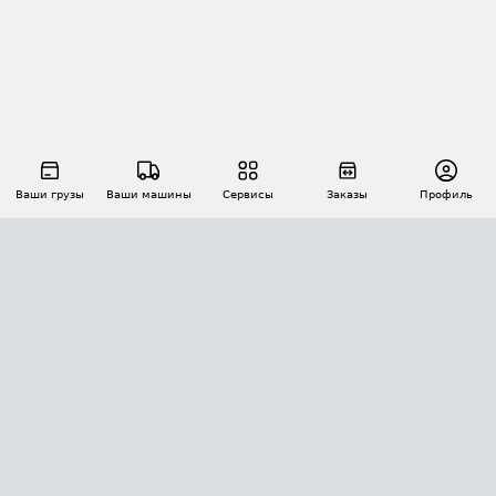
Ваши грузы
Ваши машины
Сервисы
Заказы
Профиль
АВТОМАТИЗАЦИЯ ПЕРЕВОЗОК
Площадки
Заказы
Торги
Тендеры
АТИ-Доки
GPS-мониторинг
АТИ Мессенджер
Цепочки грузов
API ATI.SU
ПОЛЕЗНОЕ
Расчет расстояний