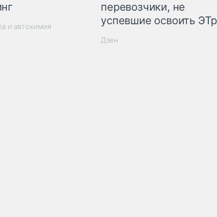
инг
перевозчики, не
успевшие освоить ЭТ
ла и автохимия
Дзен