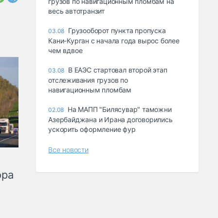
грузов по навигационным пломбам на
весь автотранзит
Грузооборот пункта пропуска
03.08
Кани-Курган с начала года вырос более
чем вдвое
В ЕАЭС стартовал второй этап
03.08
отслеживания грузов по
навигационным пломбам
На МАПП "Билясувар" таможни
02.08
Азербайджана и Ирана договорились
ускорить оформление фур
Все новости
ора