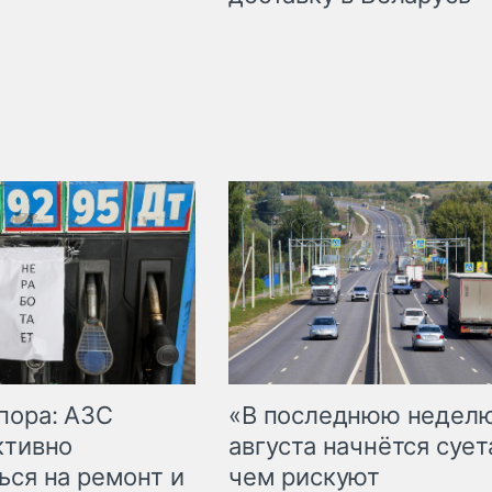
пора: АЗС
«В последнюю недел
ктивно
августа начнётся суета
ься на ремонт и
чем рискуют