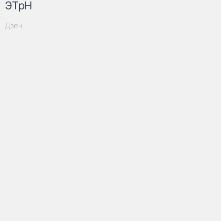
ЭТрН
Дзен