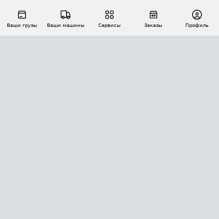
Ваши грузы
Ваши машины
Сервисы
Заказы
Профиль
АВТОМАТИЗАЦИЯ ПЕРЕВОЗОК
Площадки
Заказы
Торги
Тендеры
АТИ-Доки
GPS-мониторинг
АТИ Мессенджер
Цепочки грузов
API ATI.SU
ПОЛЕЗНОЕ
Расчет расстояний
БЕЗОПАСНОСТЬ
Академия ATI.SU
ATI.SU о безопасности
Звезды ATI.SU на вашем сайте
КОНТАКТЫ И ТАРИФЫ
Памятка по проверке контрагентов
Индекс ATI.SU FTL РФ
О системе ATI.SU
Светофор+
Средние ставки
ИНФОРМАЦИЯ
Контактная информация