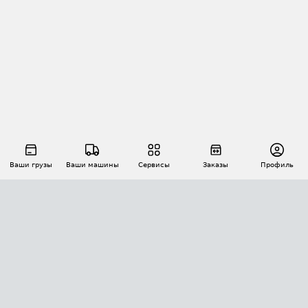
Ваши грузы
Ваши машины
Сервисы
Заказы
Профиль
АВТОМАТИЗАЦИЯ ПЕРЕВОЗОК
Площадки
Заказы
Торги
Тендеры
АТИ-Доки
GPS-мониторинг
АТИ Мессенджер
Цепочки грузов
API ATI.SU