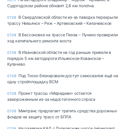
Судогодском районе обновят 2,8 км полотна
В Свердловской области из-за паводка перекрыли
07.08
трассу Невьянск – Реж – Артемовский – Килачевское
В Бессоновке на трассе Пенза – Лунино проверили
07.08
ход капитального ремонта моста
В Ивановской области на год раньше привели в
07.08
порядок 5 км автодороги Ильинское-Хованское –
Кулачево
Под Тосно блокировали доступ самосвалов ещё на
07.08
одну стройплощадку ВСМ
Проект трассы «Меридиан» остается
07.08
замороженным из-за недостаточного спроса
Минтранс предлагает тратить средства дорожных
07.08
фондов на защиту трасс от БПЛА
На развязке КАД с Пулковским шоссе перекроют
07.08