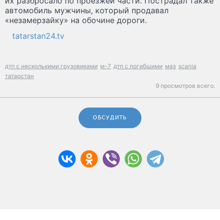
их разбросало по проезжей части. Пострадал также
автомобиль мужчины, который продавал
«незамерзайку» на обочине дороги.
tatarstan24.tv
дтп с несколькими грузовиками
м-7
дтп с погибшими
маз
scania
татарстан
9 просмотров всего.
ОБСУДИТЬ