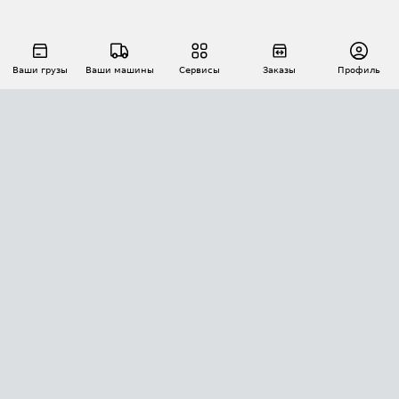
Ваши грузы
Ваши машины
Сервисы
Заказы
Профиль
АВТОМАТИЗАЦИЯ ПЕРЕВОЗОК
Площадки
Заказы
Торги
Тендеры
АТИ-Доки
GPS-мониторинг
АТИ Мессенджер
Цепочки грузов
API ATI.SU
ПОЛЕЗНОЕ
Расчет расстояний
БЕЗОПАСНОСТЬ
Академия ATI.SU
ATI.SU о безопасности
Звезды ATI.SU на вашем сайте
КОНТАКТЫ И ТАРИФЫ
Памятка по проверке контрагентов
Индекс ATI.SU FTL РФ
О системе ATI.SU