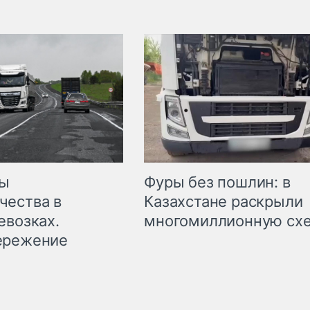
мы
Фуры без пошлин: в
чества в
Казахстане раскрыли
евозках.
многомиллионную сх
ережение