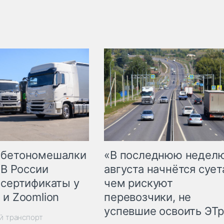
 бетономешалки
«В последнюю недел
 В России
августа начнётся суета
 сертификаты у
чем рискуют
 и Zoomlion
перевозчики, не
успевшие освоить ЭТ
й транспорт