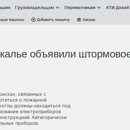
ашин
Грузовладельцам
Перевозчикам
АТИ-Доки
А
Ваши машины
Добавить машину
Заказы
айкалье объявили штормово
исках, связанных с
ботиться о пожарной
окотлы должны находиться под
зование электроприборов
инструкцией. Категорически
льных приборов.