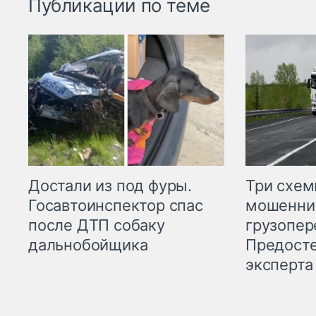
Публикации по теме
Три схе
Достали из под фуры.
мошенни
Госавтоинспектор спас
грузопер
после ДТП собаку
Предост
дальнобойщика
эксперта