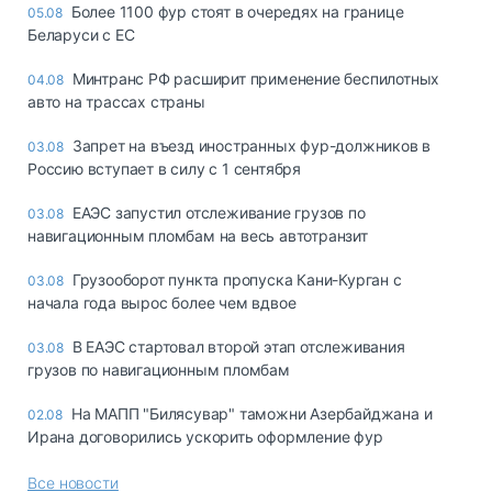
Более 1100 фур стоят в очередях на границе
05.08
Беларуси с ЕС
Минтранс РФ расширит применение беспилотных
04.08
авто на трассах страны
Запрет на въезд иностранных фур-должников в
03.08
Россию вступает в силу с 1 сентября
ЕАЭС запустил отслеживание грузов по
03.08
навигационным пломбам на весь автотранзит
Грузооборот пункта пропуска Кани-Курган с
03.08
начала года вырос более чем вдвое
В ЕАЭС стартовал второй этап отслеживания
03.08
грузов по навигационным пломбам
На МАПП "Билясувар" таможни Азербайджана и
02.08
Ирана договорились ускорить оформление фур
Все новости