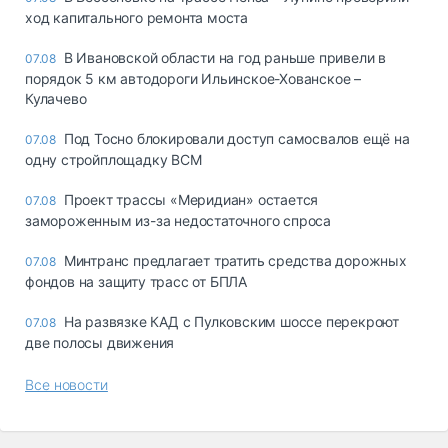
ход капитального ремонта моста
В Ивановской области на год раньше привели в
07.08
порядок 5 км автодороги Ильинское-Хованское –
Кулачево
Под Тосно блокировали доступ самосвалов ещё на
07.08
одну стройплощадку ВСМ
Проект трассы «Меридиан» остается
07.08
замороженным из-за недостаточного спроса
Минтранс предлагает тратить средства дорожных
07.08
фондов на защиту трасс от БПЛА
На развязке КАД с Пулковским шоссе перекроют
07.08
две полосы движения
Все новости