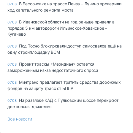
В Бессоновке на трассе Пенза – Лунино проверили
07.08
ход капитального ремонта моста
В Ивановской области на год раньше привели в
07.08
порядок 5 км автодороги Ильинское-Хованское –
Кулачево
Под Тосно блокировали доступ самосвалов ещё на
07.08
одну стройплощадку ВСМ
Проект трассы «Меридиан» остается
07.08
замороженным из-за недостаточного спроса
Минтранс предлагает тратить средства дорожных
07.08
фондов на защиту трасс от БПЛА
На развязке КАД с Пулковским шоссе перекроют
07.08
две полосы движения
Все новости