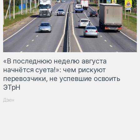
«В последнюю неделю августа
начнётся суета!»: чем рискуют
перевозчики, не успевшие освоить
ЭТрН
Дзен