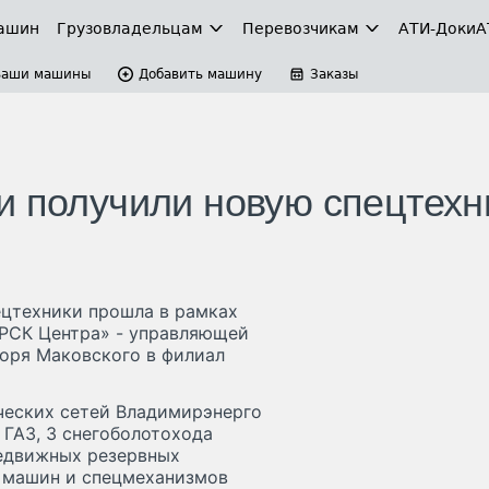
ашин
Грузовладельцам
Перевозчикам
АТИ-Доки
А
Ваши машины
Добавить машину
Заказы
и получили новую спецтехн
ецтехники прошла в рамках
МРСК Центра» - управляющей
оря Маковского в филиал
ческих сетей Владимирэнерго
ГАЗ, 3 снегоболотохода
редвижных резервных
а машин и спецмеханизмов