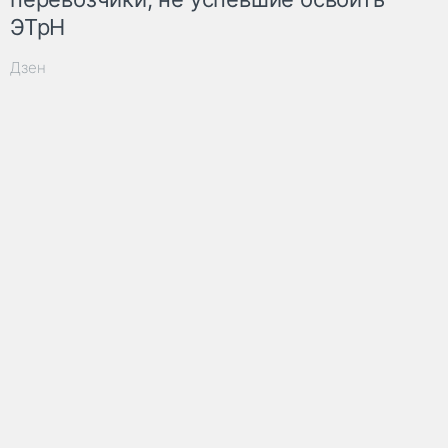
ЭТрН
Дзен