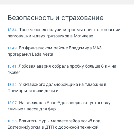
Безопасность и страхование
Трое человек получили травмы при столкновении
18:34
легковушки и двух грузовиков в Могилеве
Во Фрунзенском районе Владимира МАЗ
17:49
протаранил Lada Vesta
Лобовая авария собрала пробку больше 8 км на
15:41
"Коле"
У китайского дальнобойщика на таможне в
13:54
Приморье изъяли деньги
Ha въeздax в Улaн-Удэ зaвepшaют ycтaнoвкy
13:07
«yмныx» вecoв для фyp
Водитель фуры маркетплейса погиб под
10:56
Екатеринбургом в ДТП с дорожной техникой