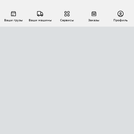
Ваши грузы
Ваши машины
Сервисы
Заказы
Профиль
АВТОМАТИЗАЦИЯ ПЕРЕВОЗОК
Площадки
Заказы
Торги
Тендеры
АТИ-Доки
GPS-мониторинг
АТИ Мессенджер
Цепочки грузов
API ATI.SU
ПОЛЕЗНОЕ
Расчет расстояний
БЕЗОПАСНОСТЬ
Академия ATI.SU
ATI.SU о безопасности
Звезды ATI.SU на вашем сайте
КОНТАКТЫ И ТАРИФЫ
Памятка по проверке контрагентов
Индекс ATI.SU FTL РФ
О системе ATI.SU
Светофор+
Средние ставки
ИНФОРМАЦИЯ