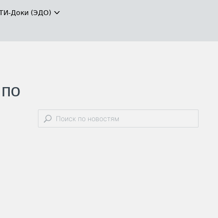
ТИ-Доки (ЭДО)
 по