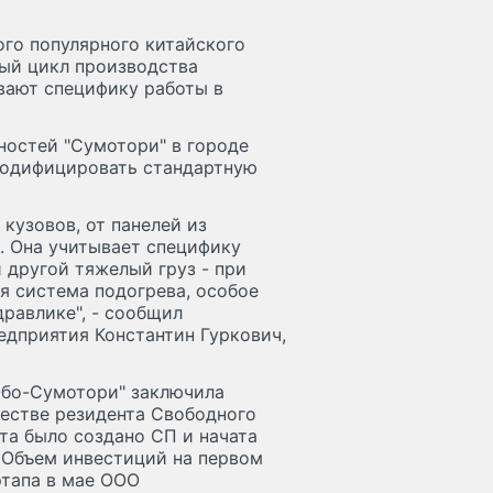
ого популярного китайского
лный цикл производства
вают специфику работы в
ностей "Сумотори" в городе
модифицировать стандартную
кузовов, от панелей из
. Она учитывает специфику
 другой тяжелый груз - при
я система подогрева, особое
равлике", - сообщил
едприятия Константин Гуркович,
Юбо-Сумотори" заключила
честве резидента Свободного
та было создано СП и начата
 Объем инвестиций на первом
этапа в мае ООО