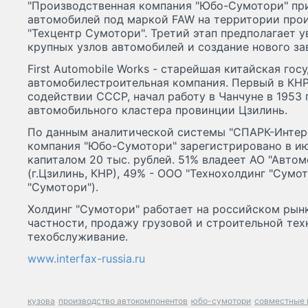
"Производственная компания "Юбо-Сумотори" при
автомобилей под маркой FAW на территории про
"Техцентр Сумотори". Третий этап предполагает 
крупных узлов автомобилей и создание нового за
First Automobile Works - старейшая китайская гос
автомобилестроительная компания. Первый в КНР
содействии СССР, начал работу в Чанчуне в 1953 
автомобильного кластера провинции Цзилинь.
По данным аналитической системы "СПАРК-Интер
компания "Юбо-Сумотори" зарегистрировано в ию
капиталом 20 тыс. рублей. 51% владеет АО "Авто
(г.Цзилинь, КНР), 49% - ООО "Технохолдинг "Сумо
"Сумотори").
Холдинг "Сумотори" работает на российском рынке
частности, продажу грузовой и строительной техн
техобслуживание.
www.interfax-russia.ru
кузова
производство автокомпонентов
юбо-сумотори
совместные 