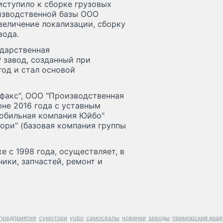
ступило к сборке грузовых
изводственной базы ООО
увеличение локализации, сборку
вода.
ударственная
 завод, созданный при
год и стал основой
факс", ООО "Производственная
не 2016 года с уставным
мобильная компания Юйбо"
тори" (базовая компания группы
 с 1998 года, осуществляет, в
ики, запчастей, ремонт и
предприятия
сумотори
yubo
самосвалы
новинки
заводы
приморский край