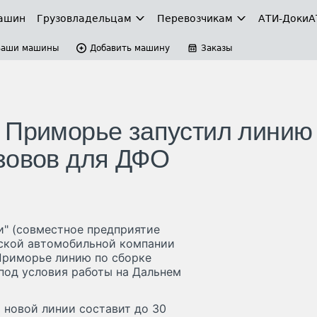
ашин
Грузовладельцам
Перевозчикам
АТИ-Доки
А
Ваши машины
Добавить машину
Заказы
 Приморье запустил линию
зовов для ДФО
" (совместное предприятие
йской автомобильной компании
 Приморье линию по сборке
под условия работы на Дальнем
 новой линии составит до 30