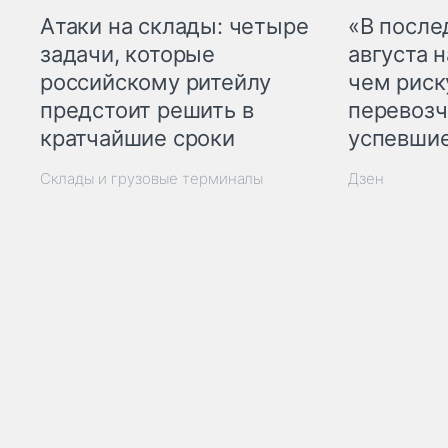
Атаки на склады: четыре
«В посл
задачи, которые
августа н
российскому ритейлу
чем рис
предстоит решить в
перевозч
кратчайшие сроки
успевшие
Склады и грузовые терминалы
Дзен