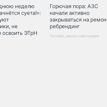
Горючая пора: АЗС
еднюю неделю
начали активно
ачнётся суета!»:
закрываться на ремон
куют
ребрендинг
ики, не
 освоить ЭТрН
Топливо, масла и автохимия