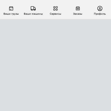
Ваши грузы
Ваши машины
Сервисы
Заказы
Профиль
АВТОМАТИЗАЦИЯ ПЕРЕВОЗОК
Площадки
Заказы
Торги
Тендеры
АТИ-Доки
GPS-мониторинг
АТИ Мессенджер
Цепочки грузов
API ATI.SU
ПОЛЕЗНОЕ
Расчет расстояний
БЕЗОПАСНОСТЬ
Академия ATI.SU
ATI.SU о безопасности
Звезды ATI.SU на вашем сайте
КОНТАКТЫ И ТАРИФЫ
Памятка по проверке контрагентов
Индекс ATI.SU FTL РФ
О системе ATI.SU
Светофор+
Средние ставки
ИНФОРМАЦИЯ
Контактная информация