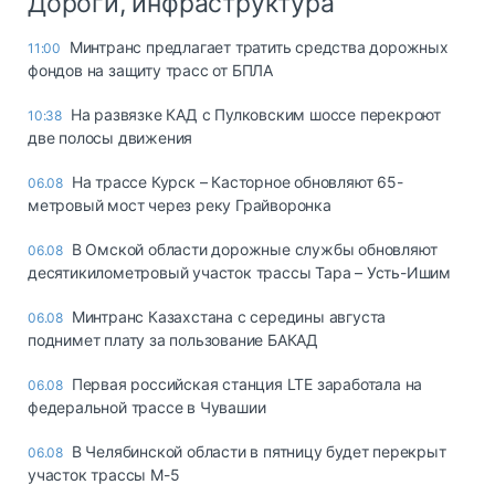
Дороги, инфраструктура
Минтранс предлагает тратить средства дорожных
11:00
фондов на защиту трасс от БПЛА
На развязке КАД с Пулковским шоссе перекроют
10:38
две полосы движения
На трассе Курск – Касторное обновляют 65-
06.08
метровый мост через реку Грайворонка
В Омской области дорожные службы обновляют
06.08
десятикилометровый участок трассы Тара – Усть-Ишим
Минтранс Казахстана с середины августа
06.08
поднимет плату за пользование БАКАД
Первая российская станция LTE заработала на
06.08
федеральной трассе в Чувашии
В Челябинской области в пятницу будет перекрыт
06.08
участок трассы М-5