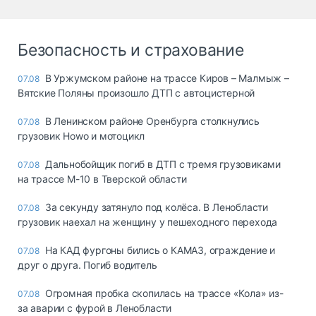
Безопасность и страхование
В Уржумском районе на трассе Киров – Малмыж –
07.08
Вятские Поляны произошло ДТП с автоцистерной
В Ленинском районе Оренбурга столкнулись
07.08
грузовик Howo и мотоцикл
Дальнобойщик погиб в ДТП с тремя грузовиками
07.08
на трассе М-10 в Тверской области
За секунду затянуло под колёса. В Ленобласти
07.08
грузовик наехал на женщину у пешеходного перехода
На КАД фургоны бились о КАМАЗ, ограждение и
07.08
друг о друга. Погиб водитель
Огромная пробка скопилась на трассе «Кола» из-
07.08
за аварии с фурой в Ленобласти