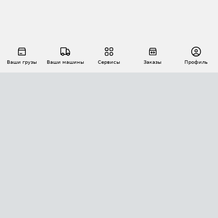
Ваши грузы
Ваши машины
Сервисы
Заказы
Профиль
АВТОМАТИЗАЦИЯ ПЕРЕВОЗОК
Площадки
Заказы
Торги
Тендеры
АТИ-Доки
GPS-мониторинг
АТИ Мессенджер
Цепочки грузов
API ATI.SU
ПОЛЕЗНОЕ
Расчет расстояний
БЕЗОПАСНОСТЬ
Академия ATI.SU
ATI.SU о безопасности