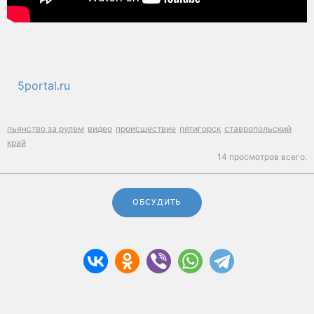
5portal.ru
пьянство за рулем
видео
происшествие
пятигорск
ставропольский
край
14 просмотров всего.
ОБСУДИТЬ