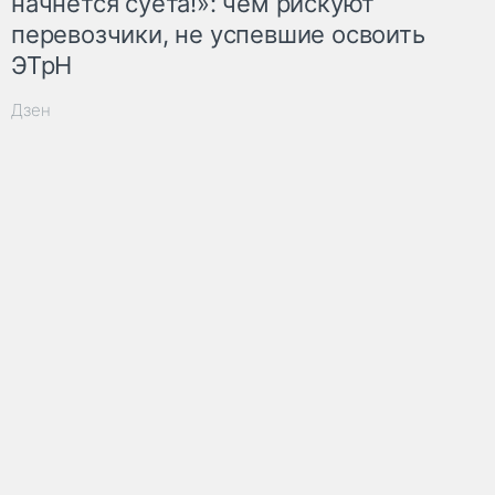
начнётся суета!»: чем рискуют
перевозчики, не успевшие освоить
ЭТрН
Дзен