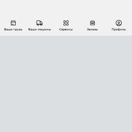
Ваши грузы
Ваши машины
Сервисы
Заказы
Профиль
АВТОМАТИЗАЦИЯ ПЕРЕВОЗОК
Площадки
Заказы
Торги
Тендеры
АТИ-Доки
GPS-мониторинг
АТИ Мессенджер
Цепочки грузов
API ATI.SU
ПОЛЕЗНОЕ
Расчет расстояний
БЕЗОПАСНОСТЬ
Академия ATI.SU
ATI.SU о безопасности
Звезды ATI.SU на вашем сайте
КОНТАКТЫ И ТАРИФЫ
Памятка по проверке контрагентов