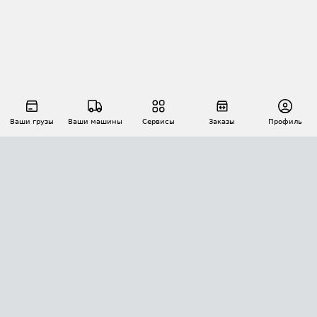
Ваши грузы
Ваши машины
Сервисы
Заказы
Профиль
АВТОМАТИЗАЦИЯ ПЕРЕВОЗОК
Площадки
Заказы
Торги
Тендеры
АТИ-Доки
GPS-мониторинг
АТИ Мессенджер
Цепочки грузов
API ATI.SU
ПОЛЕЗНОЕ
Расчет расстояний