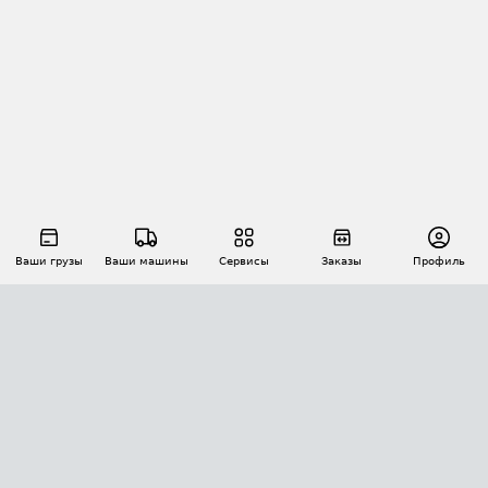
Ваши грузы
Ваши машины
Сервисы
Заказы
Профиль
АВТОМАТИЗАЦИЯ ПЕРЕВОЗОК
Площадки
Заказы
Торги
Тендеры
АТИ-Доки
GPS-мониторинг
АТИ Мессенджер
Цепочки грузов
API ATI.SU