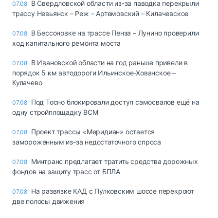
В Свердловской области из-за паводка перекрыли
07.08
трассу Невьянск – Реж – Артемовский – Килачевское
В Бессоновке на трассе Пенза – Лунино проверили
07.08
ход капитального ремонта моста
В Ивановской области на год раньше привели в
07.08
порядок 5 км автодороги Ильинское-Хованское –
Кулачево
Под Тосно блокировали доступ самосвалов ещё на
07.08
одну стройплощадку ВСМ
Проект трассы «Меридиан» остается
07.08
замороженным из-за недостаточного спроса
Минтранс предлагает тратить средства дорожных
07.08
фондов на защиту трасс от БПЛА
На развязке КАД с Пулковским шоссе перекроют
07.08
две полосы движения