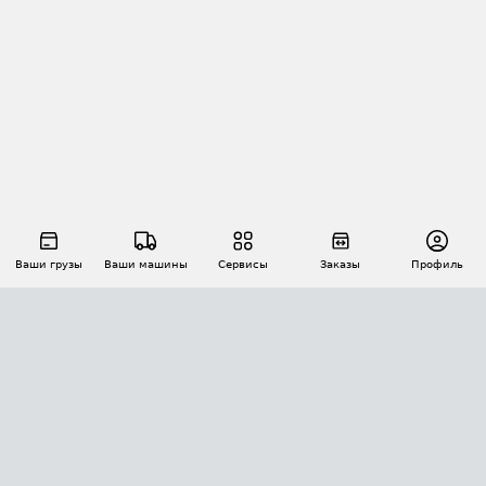
Ваши грузы
Ваши машины
Сервисы
Заказы
Профиль
АВТОМАТИЗАЦИЯ ПЕРЕВОЗОК
Площадки
Заказы
Торги
Тендеры
АТИ-Доки
GPS-мониторинг
АТИ Мессенджер
Цепочки грузов
API ATI.SU