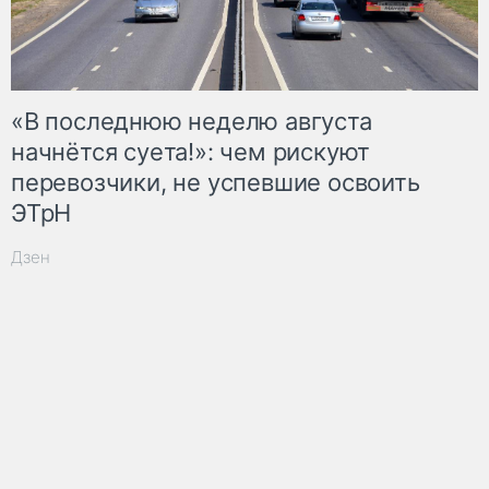
«В последнюю неделю августа
начнётся суета!»: чем рискуют
перевозчики, не успевшие освоить
ЭТрН
Дзен