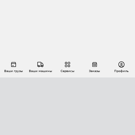
Ваши грузы
Ваши машины
Сервисы
Заказы
Профиль
АВТОМАТИЗАЦИЯ ПЕРЕВОЗОК
Площадки
Заказы
Торги
Тендеры
АТИ-Доки
GPS-мониторинг
АТИ Мессенджер
Цепочки грузов
API ATI.SU