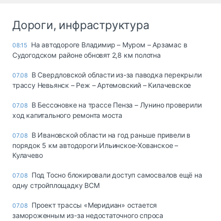
Дороги, инфраструктура
На автодороге Владимир – Муром – Арзамас в
08:15
Судогодском районе обновят 2,8 км полотна
В Свердловской области из-за паводка перекрыли
07.08
трассу Невьянск – Реж – Артемовский – Килачевское
В Бессоновке на трассе Пенза – Лунино проверили
07.08
ход капитального ремонта моста
В Ивановской области на год раньше привели в
07.08
порядок 5 км автодороги Ильинское-Хованское –
Кулачево
Под Тосно блокировали доступ самосвалов ещё на
07.08
одну стройплощадку ВСМ
Проект трассы «Меридиан» остается
07.08
замороженным из-за недостаточного спроса