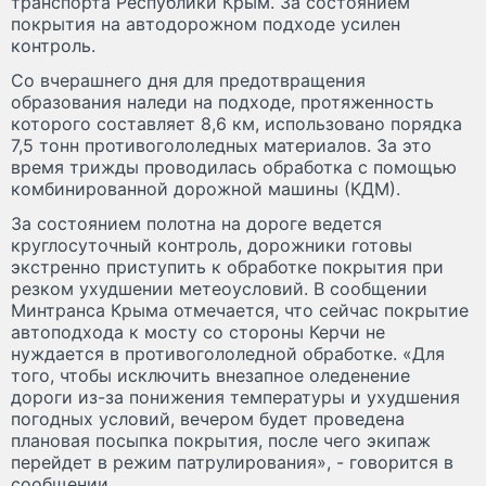
транспорта Республики Крым. За состоянием
покрытия на автодорожном подходе усилен
контроль.
Со вчерашнего дня для предотвращения
образования наледи на подходе, протяженность
которого составляет 8,6 км, использовано порядка
7,5 тонн противогололедных материалов. За это
время трижды проводилась обработка с помощью
комбинированной дорожной машины (КДМ).
За состоянием полотна на дороге ведется
круглосуточный контроль, дорожники готовы
экстренно приступить к обработке покрытия при
резком ухудшении метеоусловий. В сообщении
Минтранса Крыма отмечается, что сейчас покрытие
автоподхода к мосту со стороны Керчи не
нуждается в противогололедной обработке. «Для
того, чтобы исключить внезапное оледенение
дороги из-за понижения температуры и ухудшения
погодных условий, вечером будет проведена
плановая посыпка покрытия, после чего экипаж
перейдет в режим патрулирования», - говорится в
сообщении.