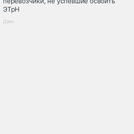
перевозчики, не успевшие освоить
ЭТрН
Дзен