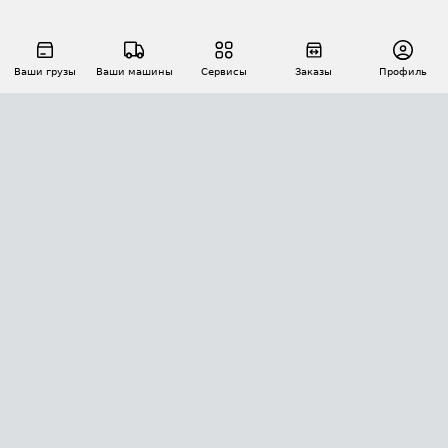
Ваши грузы
Ваши машины
Сервисы
Заказы
Профиль
АВТОМАТИЗАЦИЯ ПЕРЕВОЗОК
Площадки
Заказы
Торги
Тендеры
АТИ-Доки
GPS-мониторинг
АТИ Мессенджер
Цепочки грузов
API ATI.SU
ПОЛЕЗНОЕ
Расчет расстояний
БЕЗОПАСНОСТЬ
Академия ATI.SU
ATI.SU о безопасности
Звезды ATI.SU на вашем сайте
КОНТАКТЫ И ТАРИФЫ
Памятка по проверке контрагентов
Индекс ATI.SU FTL РФ
О системе ATI.SU
Светофор+