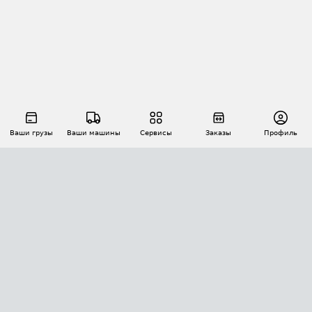
Ваши грузы
Ваши машины
Сервисы
Заказы
Профиль
АВТОМАТИЗАЦИЯ ПЕРЕВОЗОК
Площадки
Заказы
Торги
Тендеры
АТИ-Доки
GPS-мониторинг
АТИ Мессенджер
Цепочки грузов
API ATI.SU
ПОЛЕЗНОЕ