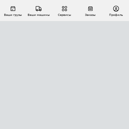
Ваши грузы
Ваши машины
Сервисы
Заказы
Профиль
АВТОМАТИЗАЦИЯ ПЕРЕВОЗОК
Площадки
Заказы
Торги
Тендеры
АТИ-Доки
GPS-мониторинг
АТИ Мессенджер
Цепочки грузов
API ATI.SU
ПОЛЕЗНОЕ
Расчет расстояний
БЕЗОПАСНОСТЬ
Академия ATI.SU
ATI.SU о безопасности
Звезды ATI.SU на вашем сайте
КОНТАКТЫ И ТАРИФЫ
Памятка по проверке контрагентов
Индекс ATI.SU FTL РФ
О системе ATI.SU
Светофор+
Средние ставки
ИНФОРМАЦИЯ
Контактная информация