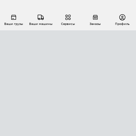
Ваши грузы
Ваши машины
Сервисы
Заказы
Профиль
АВТОМАТИЗАЦИЯ ПЕРЕВОЗОК
Площадки
Заказы
Торги
Тендеры
АТИ-Доки
GPS-мониторинг
АТИ Мессенджер
Цепочки грузов
API ATI.SU
ПОЛЕЗНОЕ
Расчет расстояний
БЕЗОПАСНОСТЬ
Академия ATI.SU
ATI.SU о безопасности
Звезды ATI.SU на вашем сайте
КОНТАКТЫ И ТАРИФЫ
Памятка по проверке контрагентов
Индекс ATI.SU FTL РФ
О системе ATI.SU