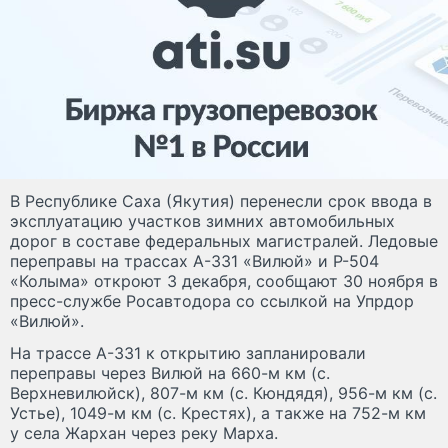
В Республике Саха (Якутия) перенесли срок ввода в
эксплуатацию участков зимних автомобильных
дорог в составе федеральных магистралей. Ледовые
переправы на трассах А-331 «Вилюй» и Р-504
«Колыма» откроют 3 декабря, сообщают 30 ноября в
пресс-службе Росавтодора со ссылкой на Упрдор
«Вилюй».
На трассе А-331 к открытию запланировали
переправы через Вилюй на 660-м км (с.
Верхневилюйск), 807-м км (с. Кюндядя), 956-м км (с.
Устье), 1049-м км (с. Крестях), а также на 752-м км
у села Жархан через реку Марха.