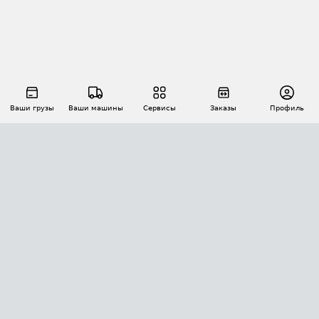
Ваши грузы
Ваши машины
Сервисы
Заказы
Профиль
АВТОМАТИЗАЦИЯ ПЕРЕВОЗОК
Площадки
Заказы
Торги
Тендеры
АТИ-Доки
GPS-мониторинг
АТИ Мессенджер
Цепочки грузов
API ATI.SU
ПОЛЕЗНОЕ
Расчет расстояний
БЕЗОПАСНОСТЬ
Академия ATI.SU