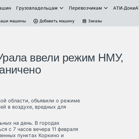
ашин
Грузовладельцам
Перевозчикам
АТИ-Доки
А
Ваши машины
Добавить машину
Заказы
Урала ввели режим НМУ,
раничено
кой области, объявили о режиме
ей в воздухе, вредных для
льных на день. В городах
ся с 7 часов вечера 11 февраля
еленных пунктах Коркино и