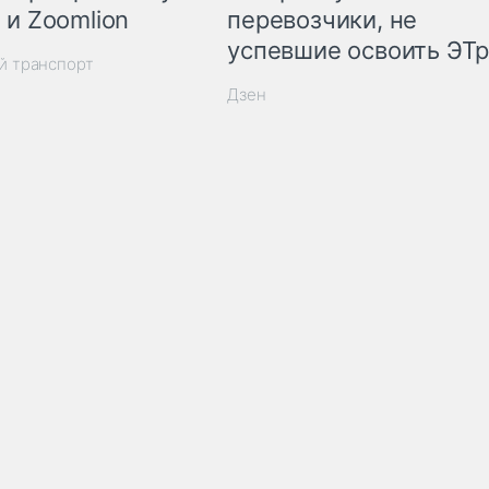
 и Zoomlion
перевозчики, не
успевшие освоить ЭТ
й транспорт
Дзен