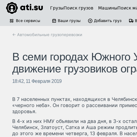
Грузы
Поиск грузов
Машины
Поиск м
Все сервисы
Ваши грузы
Добавить груз
← Автомобильные грузоперевозки
В семи городах Южного 
движение грузовиков ог
18:42, 11 Февраля 2019
В 7 населенных пунктах, находящихся в Челябинс
«черного неба». Он говорит о рассеивании примес
здоровья.
В 4-х из них НМУ объявили на два дня, в 3-х оста
Челябинск, Златоуст, Сатка и Аша режим продлить
до этого же времени четверга, 13 февраля. В нас