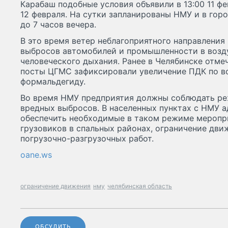
Карабаш подобные условия объявили в 13:00 11 фе
12 февраля. На сутки запланированы НМУ и в горо
до 7 часов вечера.
В это время ветер неблагоприятного направления
выбросов автомобилей и промышленности в возду
человеческого дыхания. Ранее в Челябинске отме
посты ЦГМС зафиксировали увеличение ПДК по во
формальдегиду.
Во время НМУ предприятия должны соблюдать р
вредных выбросов. В населенных пунктах с НМУ
обеспечить необходимые в таком режиме меропр
грузовиков в спальных районах, ограничение дви
погрузочно-разгрузочных работ.
oane.ws
ограничение движения
нму
челябинская область
ОБСУДИТЬ