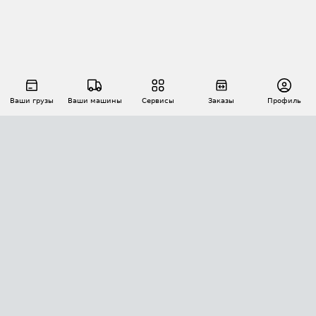
Ваши грузы
Ваши машины
Сервисы
Заказы
Профиль
АВТОМАТИЗАЦИЯ ПЕРЕВОЗОК
Площадки
Заказы
Торги
Тендеры
АТИ-Доки
GPS-мониторинг
АТИ Мессенджер
Цепочки грузов
API ATI.SU
ПОЛЕЗНОЕ
Расчет расстояний
БЕЗОПАСНОСТЬ
Академия ATI.SU