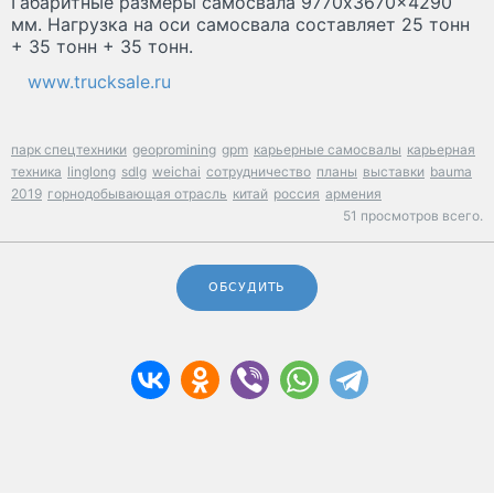
Габаритные размеры самосвала 9770x3670x4290
мм. Нагрузка на оси самосвала составляет 25 тонн
+ 35 тонн + 35 тонн.
www.trucksale.ru
парк спецтехники
geopromining
gpm
карьерные самосвалы
карьерная
техника
linglong
sdlg
weichai
сотрудничество
планы
выставки
bauma
2019
горнодобывающая отрасль
китай
россия
армения
51 просмотров всего.
ОБСУДИТЬ