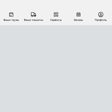
Ваши грузы
Ваши машины
Сервисы
Заказы
Профиль
АВТОМАТИЗАЦИЯ ПЕРЕВОЗОК
Площадки
Заказы
Торги
Тендеры
АТИ-Доки
GPS-мониторинг
АТИ Мессенджер
Цепочки грузов
API ATI.SU
ПОЛЕЗНОЕ
Расчет расстояний
БЕЗОПАСНОСТЬ
Академия ATI.SU
ATI.SU о безопасности
Звезды ATI.SU на вашем сайте
КОНТАКТЫ И ТАРИФЫ
Памятка по проверке контрагентов
Индекс ATI.SU FTL РФ
О системе ATI.SU