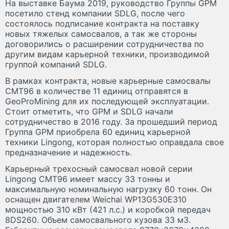
На выставке Баума 2019, руководство Группы GPM
посетило стенд компании SDLG, после чего
состоялось подписание контракта на поставку
новых тяжелых самосвалов, а так же стороны
договорились о расширении сотрудничества по
другим видам карьерной техники, производимой
группой компаний SDLG.
В рамках контракта, новые карьерные самосвалы
CMT96 в количестве 11 единиц отправятся в
GeoProMining для их последующей эксплуатации.
Стоит отметить, что GPM и SDLG начали
сотрудничество в 2016 году. За прошедший период
Группа GPM приобрела 60 единиц карьерной
техники Lingong, которая полностью оправдала свое
предназначение и надежность.
Карьерный трехосный самосвал новой серии
Lingong CMT96 имеет массу 33 тонны и
максимальную номинальную нагрузку 60 тонн. Он
оснащен двигателем Weichai WP13G530E310
мощностью 310 кВт (421 л.с.) и коробкой передач
8DS260. Объем самосвального кузова 33 м3.