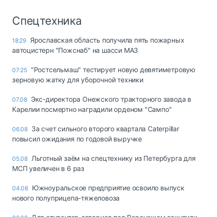
Спецтехника
Ярославская область получила пять пожарных
18:29
автоцистерн "Пожснаб" на шасси МАЗ
"Ростсельмаш" тестирует новую девятиметровую
07:25
зерновую жатку для уборочной техники
Экс-директора Онежского тракторного завода в
07.08
Карелии посмертно наградили орденом "Сампо"
За счет сильного второго квартала Caterpillar
06.08
повысил ожидания по годовой выручке
Льготный заём на спецтехнику из Петербурга для
05.08
МСП увеличен в 6 раз
Южноуральское предприятие освоило выпуск
04.08
нового полуприцепа-тяжеловоза