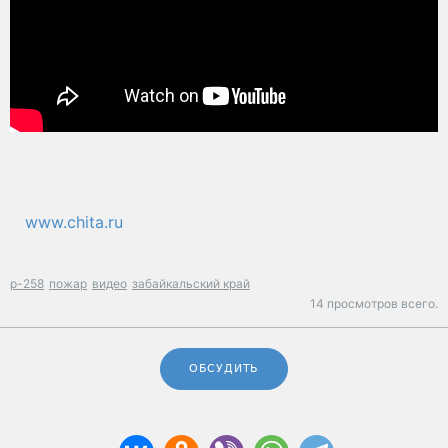
www.chita.ru
р-258
пожар
видео
забайкальский край
14 просмотров всего.
ОБСУДИТЬ