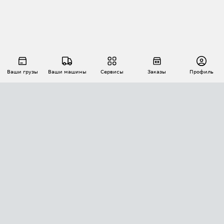
Ваши грузы
Ваши машины
Сервисы
Заказы
Профиль
АВТОМАТИЗАЦИЯ ПЕРЕВОЗОК
Площадки
Заказы
Торги
Тендеры
АТИ-Доки
GPS-мониторинг
АТИ Мессенджер
Цепочки грузов
API ATI.SU
ПОЛЕЗНОЕ
Расчет расстояний
БЕЗОПАСНОСТЬ
Академия ATI.SU