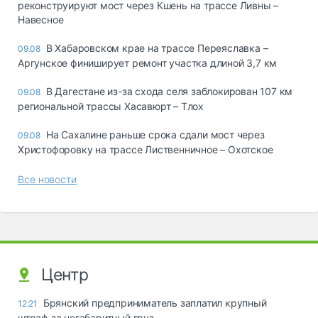
реконструируют мост через Кшень на трассе Ливны –
Навесное
В Хабаровском крае на трассе Переяславка –
09.08
Аргунское финиширует ремонт участка длиной 3,7 км
В Дагестане из-за схода селя заблокирован 107 км
09.08
региональной трассы Хасавюрт – Тлох
На Сахалине раньше срока сдали мост через
09.08
Христофоровку на трассе Лиственничное – Охотское
Все новости
Центр
Брянский предприниматель заплатил крупный
12:21
штраф за негабаритный груз